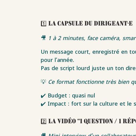
1️⃣ La capsule du dirigeant·e
🎥
1 à 2 minutes, face caméra, sma
Un message court, enregistré en tou
pour l’année.
Pas de script lourd juste un ton dire
💡
Ce format fonctionne très bien qu
✔️ Budget : quasi nul
✔️ Impact : fort sur la culture et l
2️⃣ La vidéo “1 question / 1 ré