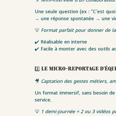
🎥
Mini-interview d’un collaborateu
Une seule question (ex : “C’est quoi 
→ une réponse spontanée → une vidé
💡
Format parfait pour donner de la 
✔️ Réalisable en interne
✔️ Facile à monter avec des outils a
3️⃣ Le micro-reportage d’équ
🎥
Captation des gestes métiers, am
Un format immersif, sans besoin de vo
service.
💡
1 demi-journée = 2 ou 3 vidéos po